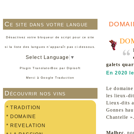
Ce site dans votre langue
DOMAI
Désactivez votre bloqueur de script pour ce site
DOM
si la liste des langues n'apparaît pas ci-dessous.
Select Language
▼
galets quar
Plugin TranslatorBox par
Dipisoft
En 2020 le
Merci à
Google Traduction
Le domaine s
Découvrir nos vins
les lieux-d
Lieux-dits 
*
TRADITION
Gonnes haut
*
DOMAINE
Chantelle ».
*
REVELATION
Malbec
, no