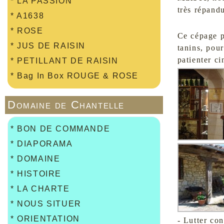
*
LA PASSION
très répand
*
A1638
*
ROSE
Ce cépage pu
*
JUS DE RAISIN
tanins, pour
patienter c
*
PETILLANT DE RAISIN
*
Bag In Box ROUGE & ROSE
Domaine de Chantelle
*
BON DE COMMANDE
*
DIAPORAMA
*
DOMAINE
*
HISTOIRE
*
LA CHARTE
*
NOUS SITUER
*
ORIENTATION
- Lutter con