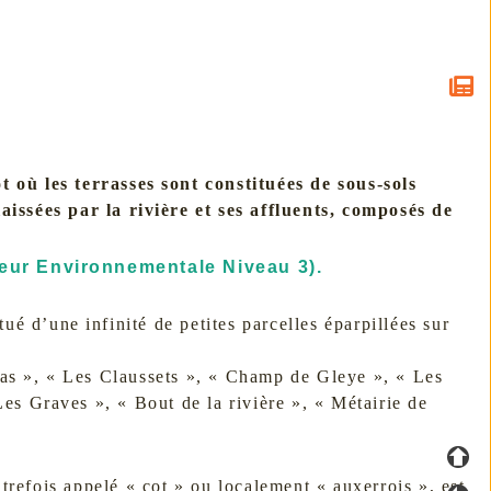
 où les terrasses sont constituées de sous-sols
aissées par la rivière et ses affluents, composés de
leur Environnementale Niveau 3).
ué d’une infinité de petites parcelles éparpillées sur
as », « Les Claussets », « Champ de Gleye », « Les
es Graves », « Bout de la rivière », « Métairie de
utrefois appelé « cot » ou localement « auxerrois », est