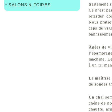
traitement 
*
SALONS & FOIRES
Ce n’est pas
retarder, do
Nous pratiq
ceps de vign
bannissemen
Âgées de vi
l’épamprage,
machine. Le
à un tri man
La maîtrise 
de sondes th
Un chai sem
chêne de no
chauffe, afi