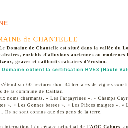
NE
AINE de CHANTELLE
Le Domaine de Chantelle est situé dans la vallée du Lot
calcaires, enrichis d'alluvions anciennes ou modernes l
tzeux, graves et cailloutis calcaires d'érosion.
 Domaine obtient la certification HVE3 (Haute Va
'étend sur 60 hectares dont 34 hectares de vignes constit
its de la commune de
Caillac
.
aux noms charmants, « Les Fargayrines », « Champs Cayr
es », « Les Gonnes basses », « Les Pièces maigres », « L
.. Ils ne sont connus que des gens de la terre.
m international du cépage principal de l’
AOC Cahors
, a